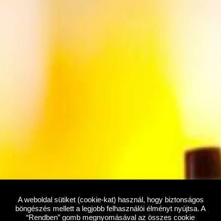
A weboldal sütiket (cookie-kat) használ, hogy biztonságos
böngészés mellett a legjobb felhasználói élményt nyújtsa. A
“Rendben” gomb megnyomásával az összes cookie