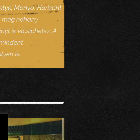
etye
;
Monyo
;
Horizont
n még néhány
t is elcsíphetsz. A
 mindent
yen is.