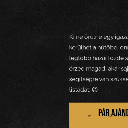
Ki ne örülne egy igazá
kerülhet a hűtőbe, on
legtöbb hazai főzde s
érzed magad, akár sajá
segítségre van szüksé
listádat. 😉
Pár aján