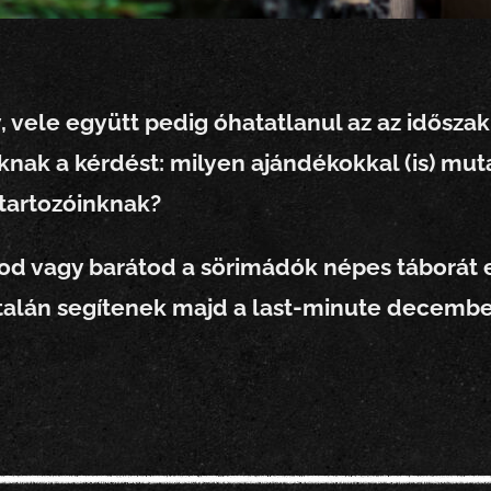
 vele együtt pedig óhatatlanul az az időszak i
nak a kérdést: milyen ajándékokkal (is) muta
átartozóinknak?
od vagy barátod a sörimádók népes táborát er
 talán segítenek majd a last-minute decembe