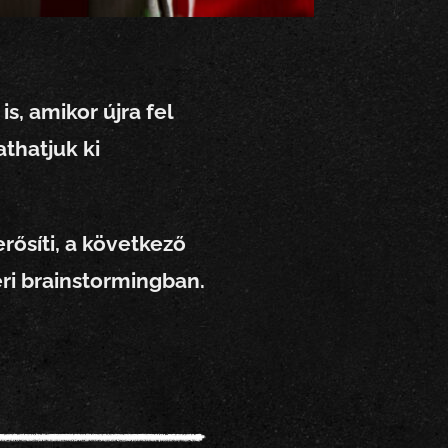
s, amikor újra fel
thatjuk ki
ősíti, a következő
ri brainstormingban.