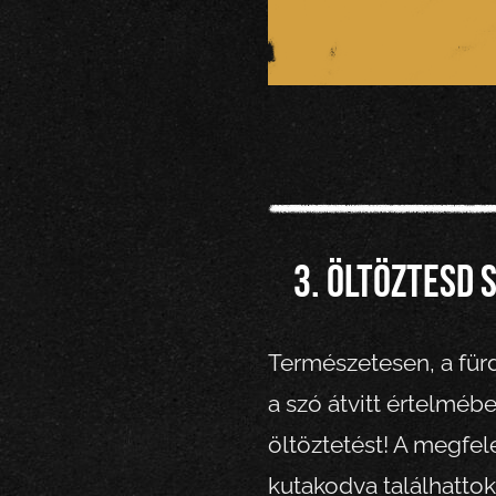
3. Öltöztesd 
Természetesen, a fürd
a szó átvitt értelmébe
öltöztetést! A megfe
kutakodva találhattok