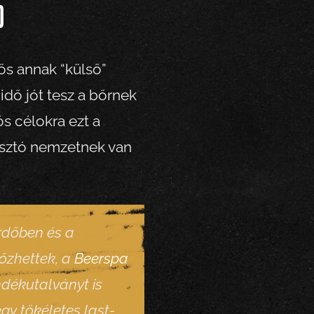
)
dős annak “külső”
idő jót tesz a bőrnek
ós célokra ezt a
asztó nemzetnek van
ürdőben és a
őzhettek, a
Beerspa
dékutalványt is
egy tökéletes last-