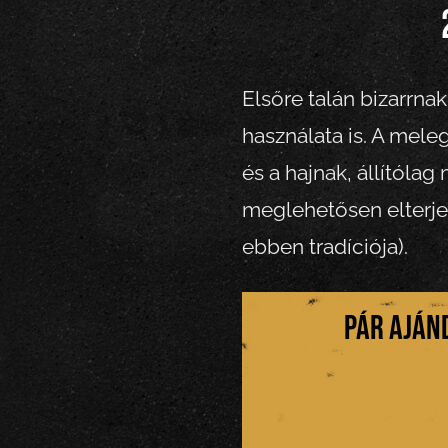
Elsőre talán bizarrna
használata is. A meleg
és a hajnak, állítólag
meglehetősen elterj
ebben tradíciója).
Pár aján