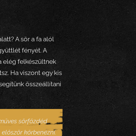
tt? A sör a fa alól
yüttlét fényét. A
a elég felkészültnek
sz. Ha viszont egy kis
egítünk összeállítani
műves sörfőzdéd
először körbenézni.