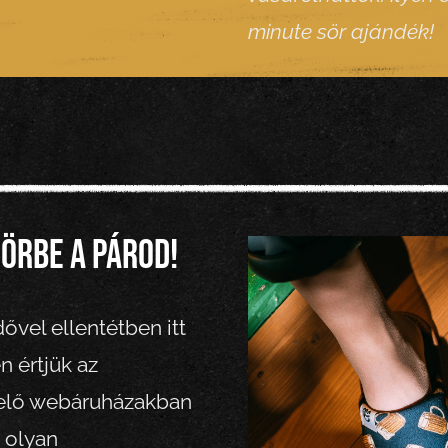
minute sör ajándék!
sörbe a párod!
ővel ellentétben itt
n értjük az
lelő webáruházakban
 olyan