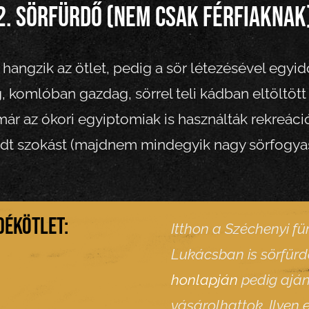
2. Sörfürdő (nem csak férfiaknak
k hangzik az ötlet, pedig a sör létezésével egyi
, komlóban gazdag, sörrel teli kádban eltöltött 
 már az ókori egyiptomiak is használták rekreáci
edt szokást (majdnem mindegyik nagy sörfogy
dékötlet:
Itthon a Széchenyi f
Lukácsban is sörfürd
honlapján
pedig aján
vásárolhattok. Ilyen 