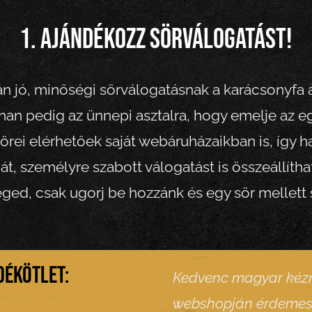
1. Ajándékozz sörválogatást!
n jó, minőségi sörválogatásnak a karácsonyfa ala
nan pedig az ünnepi asztalra, hogy emelje az eg
örei elérhetőek saját webáruházaikban is, így h
t, személyre szabott válogatást is összeállíthat
ged, csak ugorj be hozzánk és egy sör mellett s
dékötlet:
Kedvenc magyar kéz
webshopján érdemes 