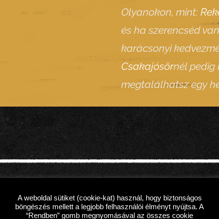
Olyanokon, mint:
Rek
és ha szerencséd va
karácsonyi kedvezmény
Csakajósör
nél pedig
megtalálhatsz egy hel
A weboldal sütiket (cookie-kat) használ, hogy biztonságos
böngészés mellett a legjobb felhasználói élményt nyújtsa. A
“Rendben” gomb megnyomásával az összes cookie