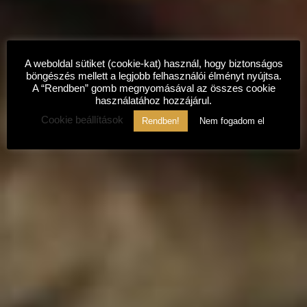
A weboldal sütiket (cookie-kat) használ, hogy biztonságos
böngészés mellett a legjobb felhasználói élményt nyújtsa.
A “Rendben” gomb megnyomásával az összes cookie
használatához hozzájárul.
Cookie beállítások
Rendben!
Nem fogadom el