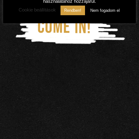
használatához hozzájárul.
Cookie beállítások
Rendben!
Nem fogadom el
3/
Kik
vag
yunk
mi?
4/
Élet
az
Éles