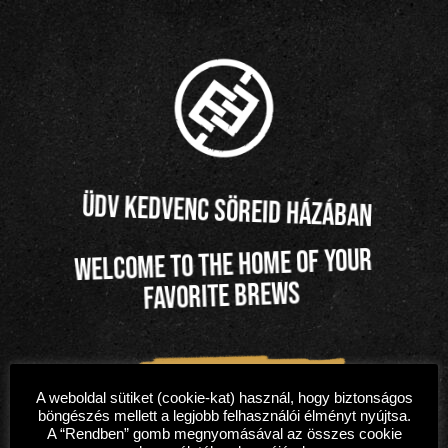
1/
Főol
Üdv kedvenc söreid házában
dal
Welcome to the home of your
favorite brews
2/
Rés
zein
A weboldal sütiket (cookie-kat) használ, hogy biztonságos
k
böngészés mellett a legjobb felhasználói élményt nyújtsa.
A “Rendben” gomb megnyomásával az összes cookie