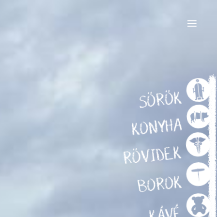
≡
SÖRÖK
KONYHA
RÖVIDEK
BOROK
KÁVÉ