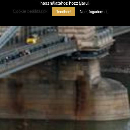
használatához hozzájárul.
Cookie beállítások
Rendben!
Nem fogadom el