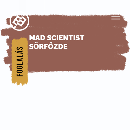
≡
MAD SCIENTIST
1/
SÖRFŐZDE
Főol
dal
2/
Rés
zein
k