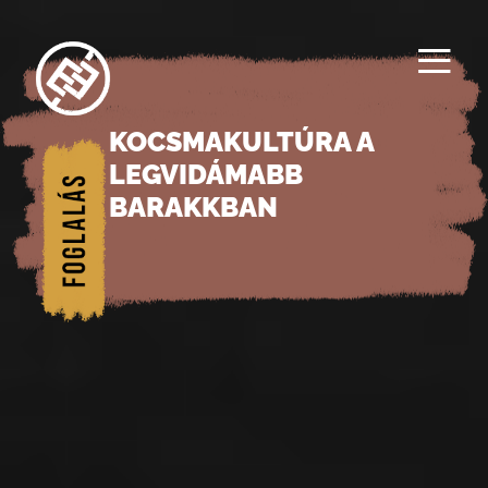
≡
KOCSMAKULTÚRA A
1/
LEGVIDÁMABB
Főol
BARAKKBAN
dal
2/
Rés
zein
k