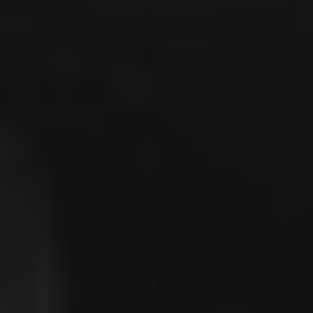
3/
Kik
vag
yunk
mi?
4/
Élet
az
Éles