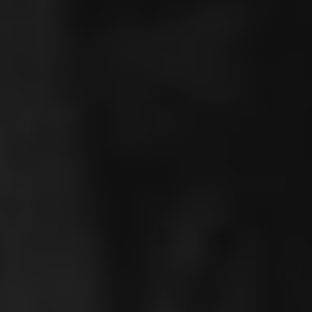
ztő
ben
5/
Koc
sma
szt
orik