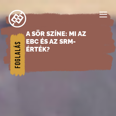
≡
A SÖR SZÍNE: MI AZ
1/
EBC ÉS AZ SRM-
Főol
ÉRTÉK?
dal
2/
Rés
zein
k