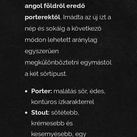
angol földről eredő
porterektől
. Imádta az új ízt a
nép és sokáig a következő
módon lehetett aránylag
egyszerűen
megkülönböztetni egymástól
a két sörtípust.
Porter:
malátás sör, édes,
kontúros ízkarakterrel
Stout:
sötétebb,
krémesebb és
kesernyésebb, egy