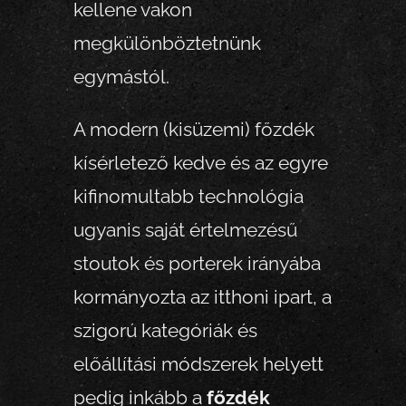
kellene vakon
megkülönböztetnünk
egymástól.
A modern (kisüzemi) főzdék
kísérletező kedve és az egyre
kifinomultabb technológia
ugyanis saját értelmezésű
stoutok és porterek irányába
kormányozta az itthoni ipart, a
szigorú kategóriák és
előállítási módszerek helyett
pedig inkább a
főzdék