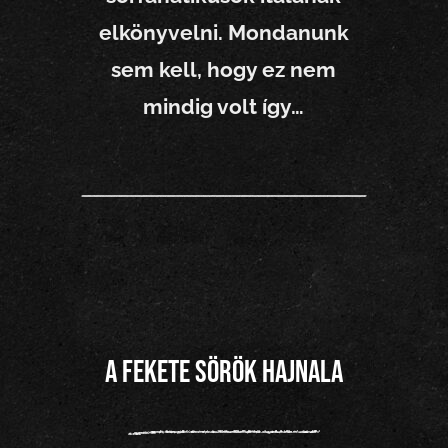
ztő
elkönyvelni. Mondanunk
ben
sem kell, hogy ez nem
mindig volt így…
5/
Koc
sma
szt
orik
A fekete sörök hajnala