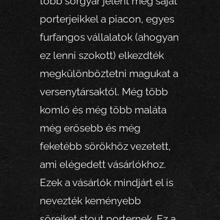
több sörgyár jelent meg saját
porterjeikkel a piacon, egyes
furfangos vállalatok (ahogyan
ez lenni szokott) elkezdték
megkülönböztetni magukat a
versenytársaktól. Még több
komló és még több maláta
még erősebb és még
feketébb sörökhöz vezetett,
ami elégedett vásárlókhoz.
Ezek a vásárlók mindjárt el is
nevezték keményebb
söreiket stout porternek. Ez a