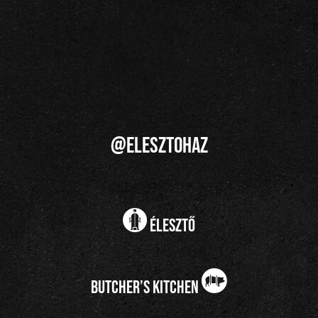
@elesztohaz
élesztő
butcher’s kitchen