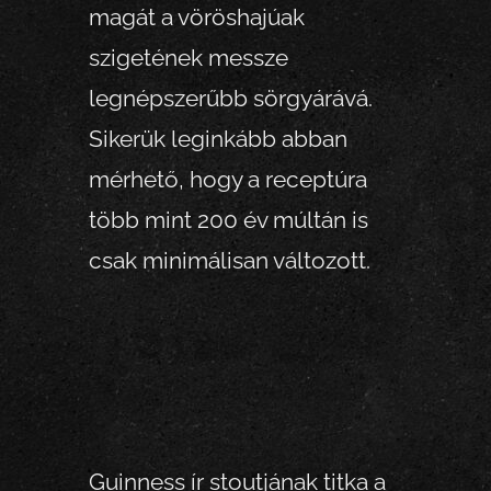
magát a vöröshajúak
szigetének messze
legnépszerűbb sörgyárává.
Sikerük leginkább abban
mérhető, hogy a receptúra
több mint 200 év múltán is
csak minimálisan változott.
Guinness ír stoutjának titka a