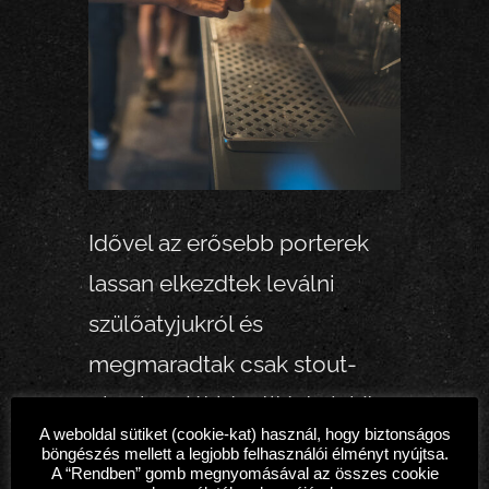
Idővel az erősebb porterek
lassan elkezdtek leválni
szülőatyjukról és
megmaradtak csak stout-
oknak, saját identitást alakítva
A weboldal sütiket (cookie-kat) használ, hogy biztonságos
ki. Ez az identitás egy ír
böngészés mellett a legjobb felhasználói élményt nyújtsa.
A “Rendben” gomb megnyomásával az összes cookie
sörfőzdével