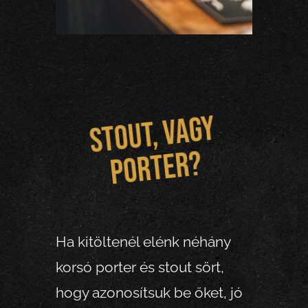
St
o
ut, v
agy
P
o
rte
r?
Ha kitöltenél elénk néhány
korsó porter és stout sört,
hogy azonosítsuk be őket, jó