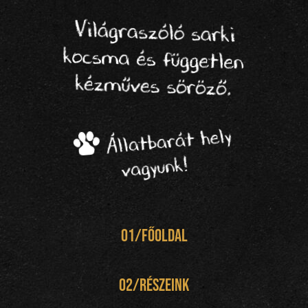
Világraszóló sarki
kocsma és független
kézműves söröző.
Állatbarát hely
vagyunk!
01/főoldal
02/részeink