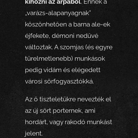
kihozni az árpából
. Ennek a
„varázs-alapanyagnak”
köszönhetően a barna ale-ek
éjfekete, démoni nedűvé
változtak. A szomjas (és egyre
türelmetlenebb) munkások
pedig vidám és elégedett
városi sörfogyasztókká.
Az ő tiszteletükre nevezték el
az új sört porternek, ami
hordárt, vagy rakodó munkást
jelent.