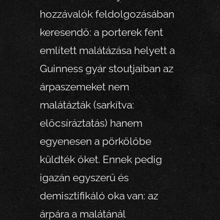
hozzávalók feldolgozásában
keresendő: a porterek fent
említett malátázása helyett a
Guinness gyár stoutjaiban az
árpaszemeket nem
malátázták (sarkítva:
előcsíráztatás) hanem
egyenesen a pörkölőbe
küldték őket. Ennek pedig
igazán egyszerű és
demisztifikáló oka van: az
árpára a malátánál