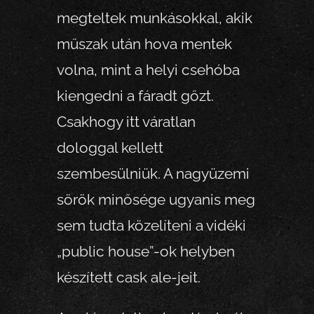
megteltek munkásokkal, akik
műszak után hova mentek
volna, mint a helyi csehóba
kiengedni a fáradt gőzt.
Csakhogy itt váratlan
dologgal kellett
szembesülniük. A nagyüzemi
sörök minősége ugyanis meg
sem tudta közelíteni a vidéki
„public house”-ok helyben
készített cask ale-jeit.