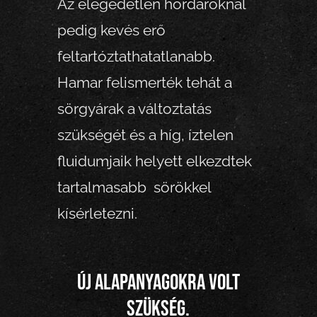
Az elégedetlen hordároknál
pedig kevés erő
feltartóztathatatlanabb.
Hamar felismerték tehát a
sörgyárak a változtatás
szükségét és a híg, íztelen
fluidumjaik helyett elkezdtek
tartalmasabb sörökkel
kísérletezni.
Új alapanyagokra volt
szükség.