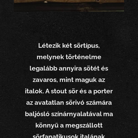
3/
Kik
vag
Létezik két sörtípus,
yunk
melynek történelme
mi?
legalább annyira sötét és
zavaros, mint maguk az
4/
italok. A stout sör és a porter
Élet
az avatatlan sörivó számára
az
baljósló színárnyalatával ma
Éles
könnyű a megszállott
sörfanatikusok italának