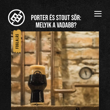
≡
Porter és stout sör:
melyik a vadabb?
1/
Főol
dal
2/
Rés
zein
k