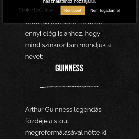
használatához hozzájárul.
dimenzionálódott tovább az
Cookie beállítások
Rendben!
Nem fogadom el
1800-as években. És talán
ennyi elég is ahhoz, hogy
mind szinkronban mondjuk a
nevet:
Guinness
Arthur Guinness legendás
főzdéje a stout
megreformálásával nőtte ki