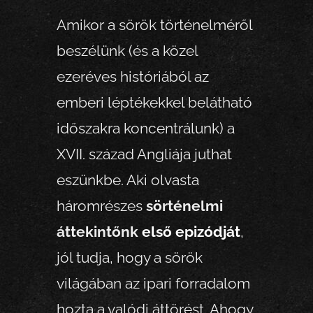
Amikor a sörök történelméről
beszélünk (és a közel
ezeréves históriából az
emberi léptékekkel belátható
időszakra koncentrálunk) a
XVII. század Angliája juthat
eszünkbe. Aki olvasta
háromrészes
sörténelmi
áttekintőnk
első epizódját
,
jól tudja, hogy a sörök
világában az ipari forradalom
hozta a valódi áttörést. Ahogy