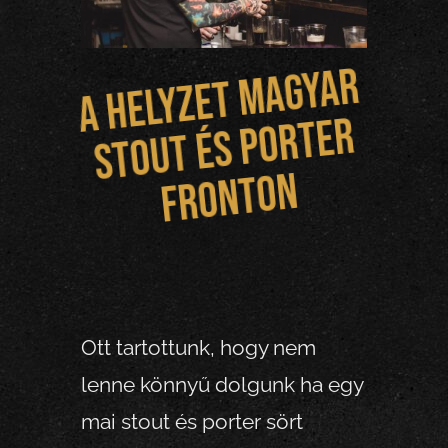
A
helyzet
m
agy
a
r
st
o
ut és p
o
rte
f
r
o
nt
o
r
n
Ott tartottunk, hogy nem
lenne könnyű dolgunk ha egy
mai stout és porter sört