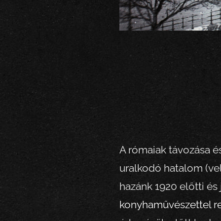
A rómaiak távozása é
uralkodó hatalom (vel
hazánk 1920 előtti és
konyhaművészettel r