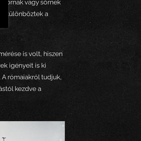
a bornak vagy sörnek
en különböztek a
.
érése is volt, hiszen
k igényeit is ki
. A rómaiakról tudjuk,
vástól kezdve a