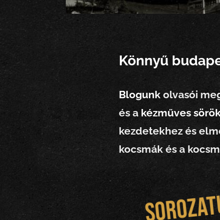
Könnyű budapes
Blogunk
olvasói meg
és a
kézműves sörök
kezdetekhez és elme
kocsmák és a kocsmá