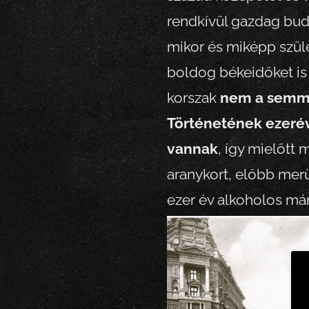
rendkívül gazdag bud
mikor és miképp szüle
boldog békeidőket is
korszak
nem a semmib
Történetének ezerév
vannak
, így mielőtt
aranykort, előbb merü
ezer év alkoholos m