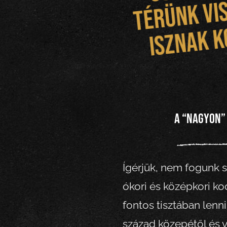
A “nagyon”
Ígérjük, nem fogunk s
ókori és középkori ko
fontos tisztában lenni
század közepétől és 