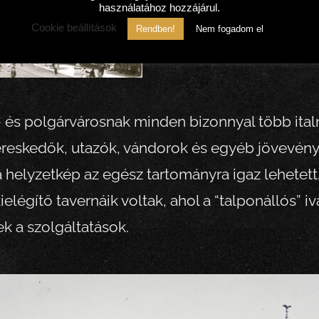
tennünk, hogy ezek 
használatához hozzájárul.
Cookie beállítások
nevezett italok erős
Rendben!
Nem fogadom el
korunkban létezőktől
és polgárvárosnak minden bizonnyal több italm
ereskedők, utazók, vándorok és egyéb jövevénye
 a helyzetkép az egész tartományra igaz lehetett
légítő tavernáik voltak, ahol a “talponállós” i
ek a szolgáltatások.