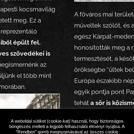
apesti kocsmavilág
A főváros mai terüle
tett meg. Ez a
műveltek szőlőt, és 
 reprezentáló
egész Kárpát-mede
ől épült fel.
honosították meg a
es szövedékei is
termesztését, a kés
 megismernénk az
örökségbe “ültek bel
ljünk el több mint
Európa északibb népe
ámorában.
egyik pontja pont Pa
tehát
a sör is közism
az északi határok men
A weboldal sütiket (cookie-kat) használ, hogy biztonságos
Duna vonala sem volt 
böngészés mellett a legjobb felhasználói élményt nyújtsa. A
“Rendben” gomb megnyomásával az összes cookie