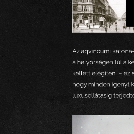
Az aqvincumi katona- 
a helyőrségén túl a k
kellett elégíteni – ez
hogy minden igényt kie
luxusellátásig terjedt