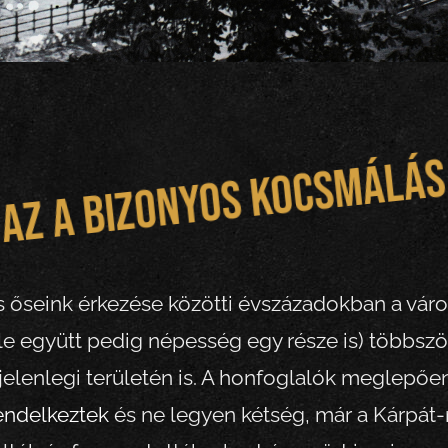
Az a bizonyos kocsmálá
s őseink érkezése közötti évszázadokban a vár
e együtt pedig népesség egy része is) többszö
 jelenlegi területén is. A honfoglalók meglepő
endelkeztek
és ne legyen kétség, már a Kárpá