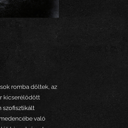
s
osok romba dőltek, az
r kicserélődött
en
szofisztikált
t-medencébe való