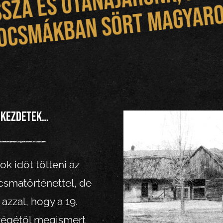
e
ó
n
 kezdetek…
ok időt tölteni az
csmatörténettel, de
 azzal, hogy a 19.
végétől megismert