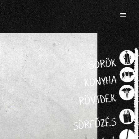
≡
SÖRÖK
KONYHA
RÖVIDEK
SÖRFŐZÉS