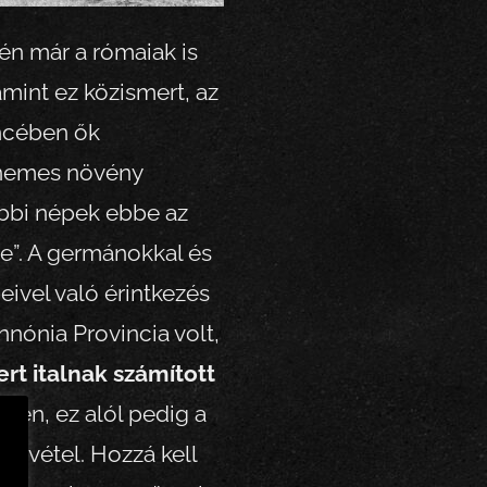
tén már a rómaiak is
amint ez közismert, az
ncében ők
 nemes növény
őbbi népek ebbe az
e”. A germánokkal és
ivel való érintkezés
nnónia Provincia volt,
ert italnak számított
tén, ez alól pedig a
kivétel. Hozzá kell