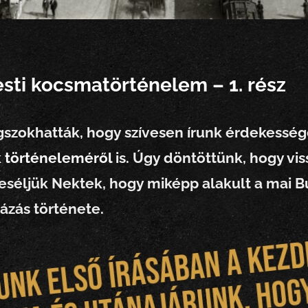
ti kocsmatörténelem – 1. rész
szokhatták, hogy szívesen írunk érdekesség
 történeleméről
is. Úgy döntöttünk, hogy vis
séljük Nektek, hogy miképp alakult a mai B
zás története.
ő 
v
u
a
k
m
g